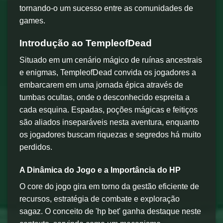
tornando-o um sucesso entre as comunidades de
games.
Introdução ao TempleofDead
Situado em um cenário mágico de ruínas ancestrais
e enigmas, TempleofDead convida os jogadores a
embarcarem em uma jornada épica através de
tumbas ocultas, onde o desconhecido espreita a
cada esquina. Espadas, poções mágicas e feitiços
são aliados inseparáveis nesta aventura, enquanto
os jogadores buscam riquezas e segredos há muito
perdidos.
A Dinâmica do Jogo e a Importância do HP
O core do jogo gira em torno da gestão eficiente de
recursos, estratégia de combate e exploração
sagaz. O conceito de 'hp bet' ganha destaque neste