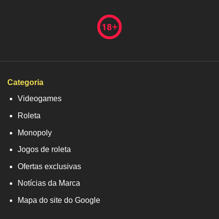
Categoria
Videogames
Roleta
Monopoly
Jogos de roleta
Ofertas exclusivas
Notícias da Marca
Mapa do site do Google