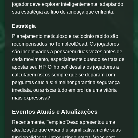
jogador deve explorar inteligentemente, adaptando
sua estratégia ao tipo de ameaça que enfrenta.
Estratégia
Planejamento meticuloso e raciocínio rápido são
recompensados no TempleofDead. Os jogadores
são incentivados a pensarem duas vezes antes de
cada movimento, especialmente quando se trata de
apostar seu HP. O 'hp bet' desafia os jogadores a
calcularem riscos sempre que se deparam com
perguntas cruciais: é melhor garantir a segurança
imediata, ou arriscar tudo em prol de uma vitória
mais expressiva?
Eventos Atuais e Atualizações
Recentemente, TempleofDead apresentou uma
atualização que expandiu significativamente suas
funcionalidades, introduzindo novas áreas para