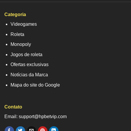
Categoria
Videogames
Roleta
Monopoly
Jogos de roleta
Ofertas exclusivas
Notícias da Marca
Mapa do site do Google
Contato
Email: support@hpbetvip.com