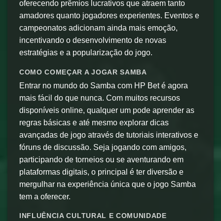
oferecendo prêmios lucrativos que atraem tanto
amadores quanto jogadores experientes. Eventos e
campeonatos adicionam ainda mais emoção,
incentivando o desenvolvimento de novas
estratégias e a popularização do jogo.
COMO COMEÇAR A JOGAR SAMBA
Entrar no mundo do Samba com HP Bet é agora
mais fácil do que nunca. Com muitos recursos
disponíveis online, qualquer um pode aprender as
regras básicas e até mesmo explorar dicas
avançadas de jogo através de tutoriais interativos e
fóruns de discussão. Seja jogando com amigos,
participando de torneios ou se aventurando em
plataformas digitais, o principal é ter diversão e
mergulhar na experiência única que o jogo Samba
tem a oferecer.
INFLUÊNCIA CULTURAL E COMUNIDADE