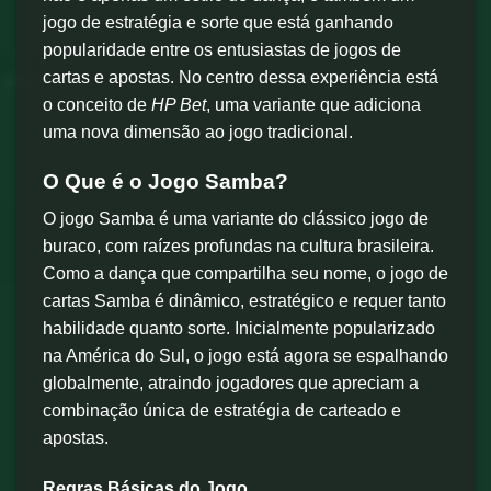
jogo de estratégia e sorte que está ganhando
popularidade entre os entusiastas de jogos de
cartas e apostas. No centro dessa experiência está
o conceito de
HP Bet
, uma variante que adiciona
uma nova dimensão ao jogo tradicional.
O Que é o Jogo Samba?
O jogo Samba é uma variante do clássico jogo de
buraco, com raízes profundas na cultura brasileira.
Como a dança que compartilha seu nome, o jogo de
cartas Samba é dinâmico, estratégico e requer tanto
habilidade quanto sorte. Inicialmente popularizado
na América do Sul, o jogo está agora se espalhando
globalmente, atraindo jogadores que apreciam a
combinação única de estratégia de carteado e
apostas.
Regras Básicas do Jogo