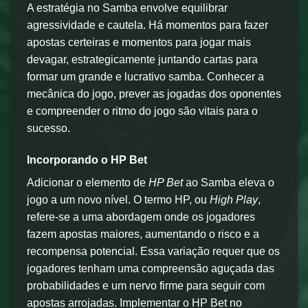
A estratégia no Samba envolve equilibrar
agressividade e cautela. Há momentos para fazer
apostas certeiras e momentos para jogar mais
devagar, estrategicamente juntando cartas para
formar um grande e lucrativo samba. Conhecer a
mecânica do jogo, prever as jogadas dos oponentes
e compreender o ritmo do jogo são vitais para o
sucesso.
Incorporando o HP Bet
Adicionar o elemento de
HP Bet
ao Samba eleva o
jogo a um novo nível. O termo HP, ou
High Play
,
refere-se a uma abordagem onde os jogadores
fazem apostas maiores, aumentando o risco e a
recompensa potencial. Essa variação requer que os
jogadores tenham uma compreensão aguçada das
probabilidades e um nervo firme para seguir com
apostas arrojadas. Implementar o HP Bet no