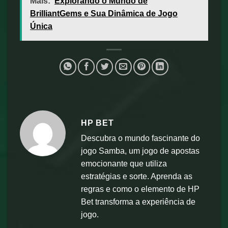
Mais:
Explorando o Mundo de
BrilliantGems e Sua Dinâmica de Jogo
Única
HP BET
Descubra o mundo fascinante do
jogo Samba, um jogo de apostas
emocionante que utiliza
estratégias e sorte. Aprenda as
regras e como o elemento de HP
Bet transforma a experiência de
jogo.