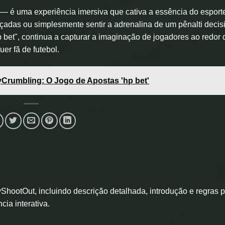
 é uma experiência imersiva que cativa a essência do esporte
çadas ou simplesmente sentir a adrenalina de um pênalti decis
 bet", continua a capturar a imaginação de jogadores ao redor 
er fã de futebol.
Crumbling: O Jogo de Apostas 'hp bet'
ShootOut, incluindo descrição detalhada, introdução e regras 
ia interativa.