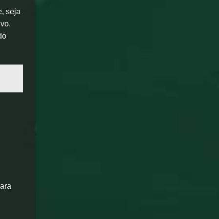
, seja
ivo.
do
para