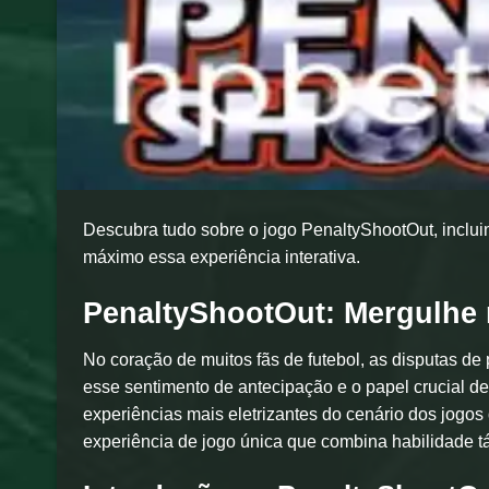
Descubra tudo sobre o jogo PenaltyShootOut, incluin
máximo essa experiência interativa.
PenaltyShootOut: Mergulhe 
No coração de muitos fãs de futebol, as disputas d
esse sentimento de antecipação e o papel crucial de
experiências mais eletrizantes do cenário dos jogos 
experiência de jogo única que combina habilidade tá