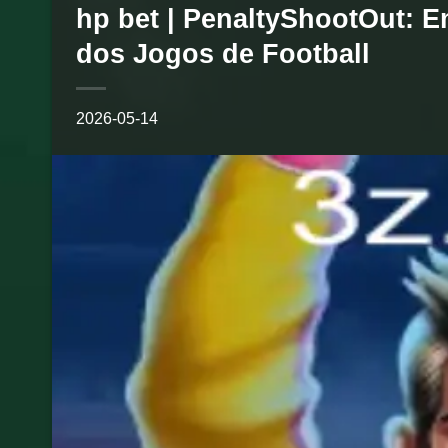
hp bet | PenaltyShootOut: 
dos Jogos de Football
2026-05-14