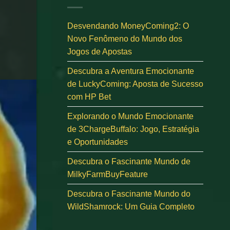
Desvendando MoneyComing2: O
Novo Fenômeno do Mundo dos
Jogos de Apostas
Descubra a Aventura Emocionante
de LuckyComing: Aposta de Sucesso
com HP Bet
Explorando o Mundo Emocionante
de 3ChargeBuffalo: Jogo, Estratégia
e Oportunidades
Descubra o Fascinante Mundo de
MilkyFarmBuyFeature
Descubra o Fascinante Mundo do
WildShamrock: Um Guia Completo