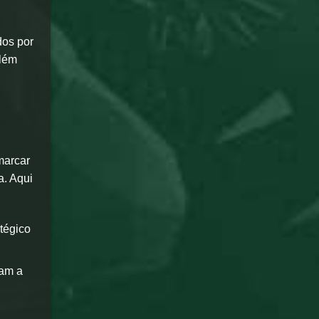
dos por
Além
marcar
a. Aqui
tégico
dam a