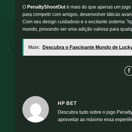
O
PenaltyShootOut
é mais do que apenas um jogo —
para competir com amigos, desenvolver táticas avan
Com seu design cuidadoso e o excitante sistema "hp
mundo, provando ser uma adição valiosa para qualqu
Mais:
Descubra o Fascinante Mundo de Lucky
HP BET
Descubra tudo sobre o jogo Penalty
aproveitar ao máximo essa experiênc