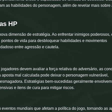
 as habilidades do personagem, além de revelar mais sobre a
tas HP
ova dimensão de estratégia. Ao enfrentar inimigos poderosos, 
pontos de vida para desbloquear habilidades e movimentos
dadoso entre agressão e cautela.
 jogadores devem avaliar a força relativa do adversário, as con
a aposta mal calculada pode deixar o personagem vulnerável,
a esmagadora. Estratégias bem-sucedidas geralmente envolvem
ivas e itens de cura para mitigar riscos.
u eventos mundiais que afetam a política do jogo, tornando as 