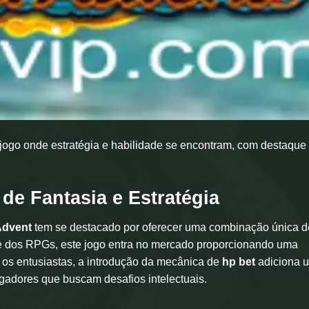
ogo onde estratégia e habilidade se encontram, com destaque
e Fantasia e Estratégia
dvent
tem se destacado por oferecer uma combinação única d
de dos RPGs, este jogo entra no mercado proporcionando uma
 os entusiastas, a introdução da mecânica de
hp bet
adiciona 
ogadores que buscam desafios intelectuais.