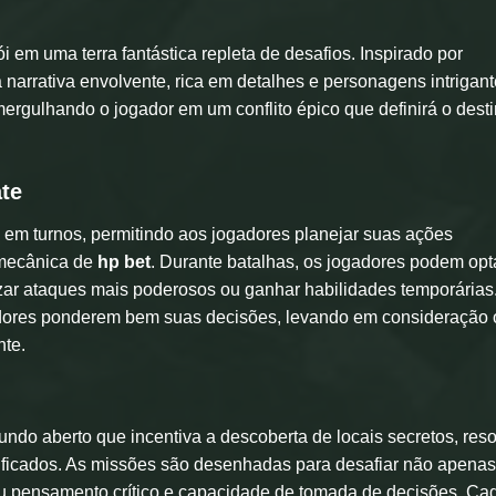
 em uma terra fantástica repleta de desafios. Inspirado por
narrativa envolvente, rica em detalhes e personagens intrigant
ergulhando o jogador em um conflito épico que definirá o dest
te
em turnos, permitindo aos jogadores planejar suas ações
 mecânica de
hp bet
. Durante batalhas, os jogadores podem opt
izar ataques mais poderosos ou ganhar habilidades temporárias
adores ponderem bem suas decisões, levando em consideração 
nte.
do aberto que incentiva a descoberta de locais secretos, res
ficados. As missões são desenhadas para desafiar não apenas
u pensamento crítico e capacidade de tomada de decisões. Ca