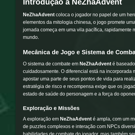
Introdução a NeZhaAdvent
NeZhaAdvent
coloca o jogador no papel de um herói
elementos da mitologia chinesa, o jogo promete uma 
jornada começa em uma vila pacífica, rapidamente m
mundo.
Mecânica de Jogo e Sistema de Comba
O sistema de combate em
NeZhaAdvent
é baseado 
cuidadosamente. O diferencial está na incorporada
apostar uma parte de seus pontos de vida para real
estratégia de risco e recompensa exige que os jog
estado de saúde do personagem e a força do opone
Exploração e Missões
A exploração em
NeZhaAdvent
é ampla, com um mun
de puzzles complexos e interação com NPCs diversi
habilidades de combate do jogador, mas também se