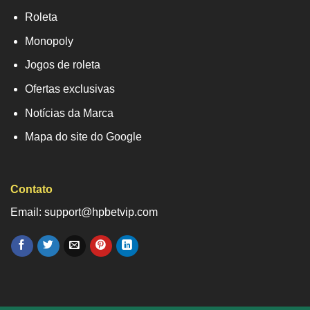
Roleta
Monopoly
Jogos de roleta
Ofertas exclusivas
Notícias da Marca
Mapa do site do Google
Contato
Email: support@hpbetvip.com