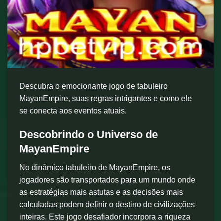
Descubra o emocionante jogo de tabuleiro
MayanEmpire, suas regras intrigantes e como ele
se conecta aos eventos atuais.
Descobrindo o Universo de
MayanEmpire
No dinâmico tabuleiro de MayanEmpire, os
jogadores são transportados para um mundo onde
as estratégias mais astutas e as decisões mais
calculadas podem definir o destino de civilizações
inteiras. Este jogo desafiador incorpora a riqueza