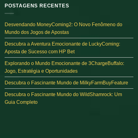
POSTAGENS RECENTES
Desvendando MoneyComing2: O Novo Fenômeno do
Mundo dos Jogos de Apostas
Descubra a Aventura Emocionante de LuckyComing:
Aposta de Sucesso com HP Bet
Explorando o Mundo Emocionante de 3ChargeBuffalo:
Jogo, Estratégia e Oportunidades
Descubra o Fascinante Mundo de MilkyFarmBuyFeature
Descubra o Fascinante Mundo do WildShamrock: Um
Guia Completo