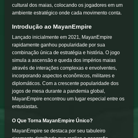
cultural dos maias, colocando os jogadores em um
ambiente estratégico onde cada movimento conta.
Introdução ao MayanEmpire
Lançado inicialmente em 2021, MayanEmpire
rapidamente ganhou popularidade por sua
combinação única de estratégia e história. O jogo
simula a ascensão e queda dos impérios maias
através de interações complexas e envolventes,
incorporando aspectos econômicos, militares e
diplomáticos. Com a crescente popularidade dos
jogos de mesa durante a pandemia global,
MayanEmpire encontrou um lugar especial entre os
entusiastas.
O Que Torna MayanEmpire Único?
MayanEmpire se destaca por seu tabuleiro