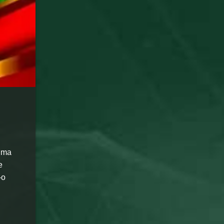
 uma
e
-o