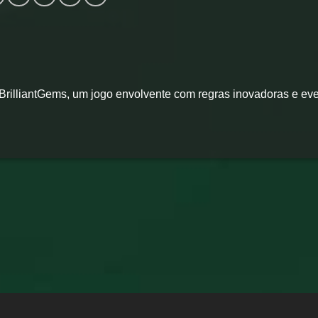
BrilliantGems, um jogo envolvente com regras inovadoras e ev