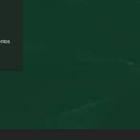
entos