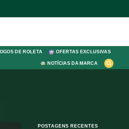
OGOS DE ROLETA
OFERTAS EXCLUSIVAS
NOTÍCIAS DA MARCA
POSTAGENS RECENTES