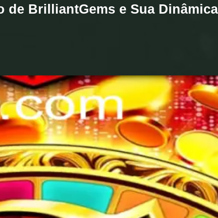
o de BrilliantGems e Sua Dinâmica