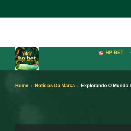
Ir
para
o
conteúdo
HP BET
Home
/
Notícias Da Marca
/
Explorando O Mundo D